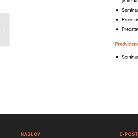
(krimina
Seminar
Predstav
Delavnica: Epistemologija z
Predstav
Božidarjem Popovićem
Predviden
Seminar
NASLOV
E-POŠ