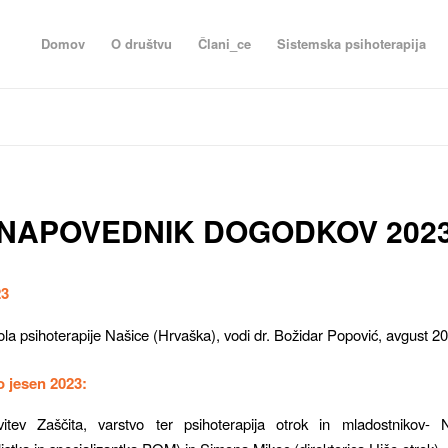
Domov
O društvu
Člani_ce
Sistemska psihoterapija
NAPOVEDNIK DOGODKOV 202
23
ola psihoterapije Našice (Hrvaška), vodi dr. Božidar Popović, avgust 2
 jesen 2023:
vitev Zaščita, varstvo ter psihoterapija otrok in mladostnikov-