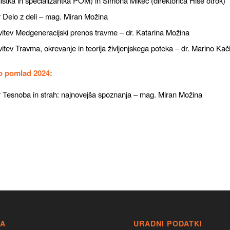
listka in specializantka POM) in Simona Mikec (direktorica Hiše otrok)
 Delo z deli – mag. Miran Možina
itev Medgeneracijski prenos travme – dr. Katarina Možina
itev Travma, okrevanje in teorija življenjskega poteka – dr. Marino Kač
o pomlad 2024:
 Tesnoba in strah: najnovejša spoznanja – mag. Miran Možina
TA
URADNI PODATKI