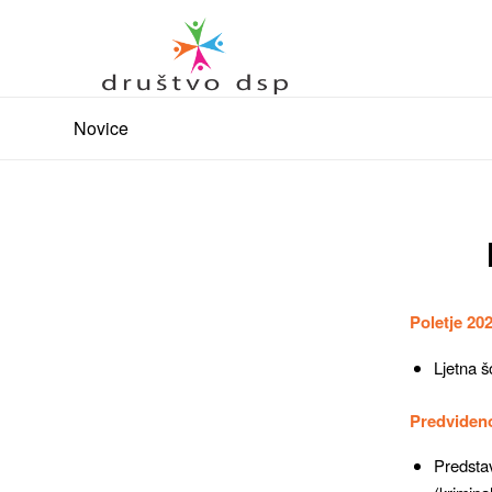
Novice
Poletje 20
Ljetna š
Predvideno
Predsta