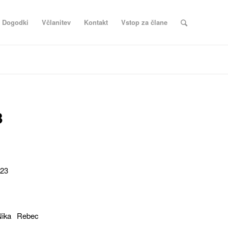
Dogodki
Včlanitev
Kontakt
Vstop za člane
3
023
 Nika Rebec