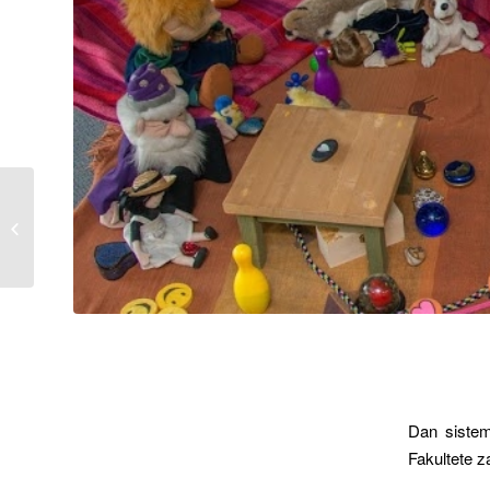
Študij sistemske
psihoterapije
Dan sistem
Fakultete z